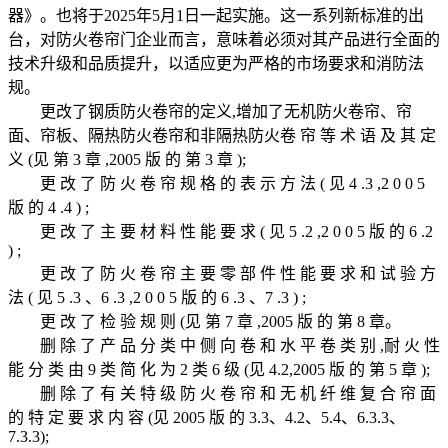
器》。也将于2025年5月1日一起实施。这一系列新标准的出
台，对防火卷帘门企业而言，意味着必须对其产品进行全面的
技术升级和品质提升，以适应更为严格的市场要求和消防法
规。
更改了钢质防火卷帘的定义,增加了无机防火卷帘、帘
面、帘板、隔热防火卷帘和非隔热防火卷 帘 等 术 语 及 其 定
义 (见 第 3 章 ,2005 版 的 第 3 章 );
更 改 了 防 火 卷 帘 规 格 的 表 示 方 法 ( 见 4 .3 ,2 0 0 5
版 的 4 .4 ) ;
更 改 了 主 要 材 料 性 能 要 求 ( 见 5 .2 ,2 0 0 5 版 的 6 .2
) ;
更 改 了 防 火 卷 帘 主 要 零 部 件 性 能 要 求 和 试 验 方
法 ( 见 5 .3 、6 .3 ,2 0 0 5 版 的 6 .3 、7 .3 ) ;
更 改 了 检 验 规 则 (见 第 7 章 ,2005 版 的 第 8 章。
删 除 了 产 品 分 类 中 侧 向 卷 和 水 平 卷 类 别 ,耐 火 性
能 分 类 由 9 类 简 化 为 2 类 6 级 (见 4.2,2005 版 的 第 5 章 );
删 除 了 有 关 特 级 防 火 卷 帘 和 无 机 纤 维 复 合 帘 面
的 特 定 要 求 内 容 (见 2005 版 的 3.3、4.2、5.4、6.3.3、
7.3.3);