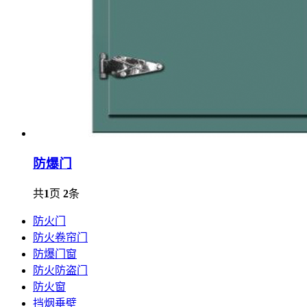
防爆门
共
1
页
2
条
防火门
防火卷帘门
防爆门窗
防火防盗门
防火窗
挡烟垂壁