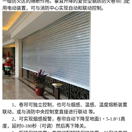
一级防火区的隔断作用。垂直升降的复合型钢质防火卷帘门配
用电动装置，可与消防中心实现自动和联动控制。
1、卷帘可独立控制，也可与烟感、温感、温度熔断装置
联动，或与消防中央控制室直接进行联动 等。
2、可实现烟感报警，卷帘自动下降至地面1・5-1.8^1高
度，延时0-180秒（可调）然后再下降关。