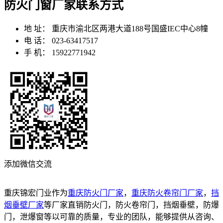
防火门窗厂家联系方式
地 址：
重庆市渝北区两港大道188号国盛IEC中心8幢
电 话：
023-63417517
手 机：
15922771942
添加微信交流
重庆锦宏门业作为
重庆防火门厂家
，
重庆防火卷帘门厂家
，
挡
烟垂壁厂家
等厂家直销防火门，防火卷帘门，挡烟垂壁，防爆
门，泄爆窗等以可靠的质量，专业的团队，能够提供从咨询、