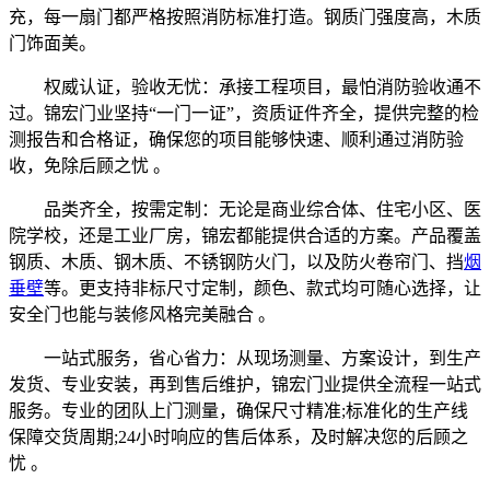
充，每一扇门都严格按照消防标准打造。钢质门强度高，木质
门饰面美。
权威认证，验收无忧：承接工程项目，最怕消防验收通不
过。锦宏门业坚持“一门一证”，资质证件齐全，提供完整的检
测报告和合格证，确保您的项目能够快速、顺利通过消防验
收，免除后顾之忧 。
品类齐全，按需定制：无论是商业综合体、住宅小区、医
院学校，还是工业厂房，锦宏都能提供合适的方案。产品覆盖
钢质、木质、钢木质、不锈钢防火门，以及防火卷帘门、挡
烟
垂壁
等。更支持非标尺寸定制，颜色、款式均可随心选择，让
安全门也能与装修风格完美融合 。
一站式服务，省心省力：从现场测量、方案设计，到生产
发货、专业安装，再到售后维护，锦宏门业提供全流程一站式
服务。专业的团队上门测量，确保尺寸精准;标准化的生产线
保障交货周期;24小时响应的售后体系，及时解决您的后顾之
忧 。