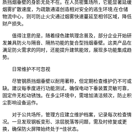
质挡烟垂壁的身影无处不在。在人员密集场所，它能显著延缓
烟雾扩散速度，为疏散通道创造相对安全的逃生环境;在仓储
物流中心，则可防止火灾通过烟雾快速蔓延至相邻区域，降低
财产损失。
值得注意的是，随着绿色建筑理念普及，部分企业开始研
发兼具防火与隔音、隔热功能的复合型挡烟垂壁。这类产品在
满足防火需求的同时，还能提升建筑能效，展现多功能集成趋
势。
日常维护不可忽视
尽管钢质挡烟垂壁以耐用著称，但定期检查维护仍不可或
缺。建议每季度进行功能测试，确保电动下垂装置灵敏可靠，
固定件无松动锈蚀。在多尘环境中，需增加清洁频次，防止积
尘影响设备运作。
对于公共场所，管理方应建立维护档案，记录每次检查情
况。一旦发现钢板变形、涂层脱落等问题，需及时修复或更
换，确保防火屏障始终处于*佳状态。