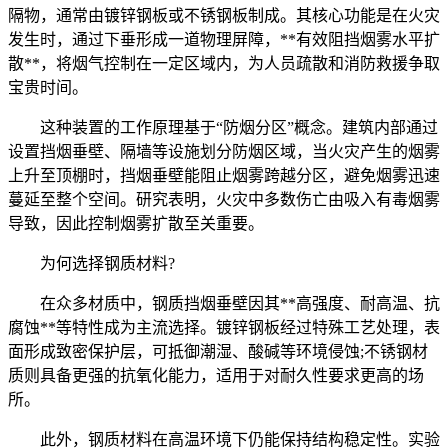
隔物，通常由镀锌钢板或不锈钢板制成。其核心功能是在火灾
发生时，通过下垂形成一道物理屏障，**有效阻挡烟雾水平扩
散**，将烟气控制在一定区域内，为人员疏散和消防救援争取
宝贵时间。
这种装置的工作原理基于“防烟分区”概念。建筑内部通过
设置挡烟垂壁、隔墙等设施划分防烟区域，当火灾产生的烟雾
上升至顶棚时，挡烟垂壁能阻止烟雾跨越分区，避免烟雾迅速
蔓延至整个空间。研究表明，火灾中多数伤亡由吸入有毒烟雾
导致，因此控制烟雾扩散至关重要。
为何选择钢质材料?
在众多材质中，钢质挡烟垂壁因其**高强度、耐高温、抗
腐蚀**等特性成为主流选择。镀锌钢板经过特殊工艺处理，表
面形成致密保护层，可抵御潮湿、酸碱等环境侵蚀;不锈钢材
质则具备更强的抗氧化能力，适用于对耐久性要求更高的场
所。
此外，钢质材料在高温环境下仍能保持结构稳定性。实验