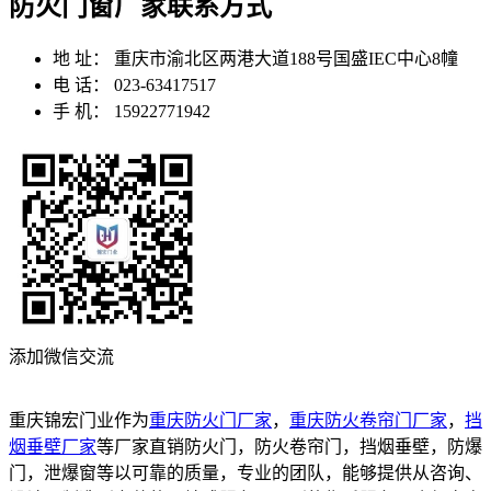
防火门窗厂家联系方式
地 址：
重庆市渝北区两港大道188号国盛IEC中心8幢
电 话：
023-63417517
手 机：
15922771942
添加微信交流
重庆锦宏门业作为
重庆防火门厂家
，
重庆防火卷帘门厂家
，
挡
烟垂壁厂家
等厂家直销防火门，防火卷帘门，挡烟垂壁，防爆
门，泄爆窗等以可靠的质量，专业的团队，能够提供从咨询、