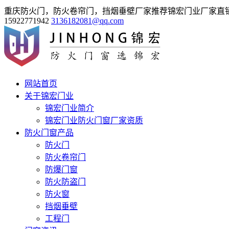
重庆防火门，防火卷帘门，挡烟垂壁厂家推荐锦宏门业厂家直
15922771942
3136182081@qq.com
网站首页
关于锦宏门业
锦宏门业简介
锦宏门业防火门窗厂家资质
防火门窗产品
防火门
防火卷帘门
防爆门窗
防火防盗门
防火窗
挡烟垂壁
工程门